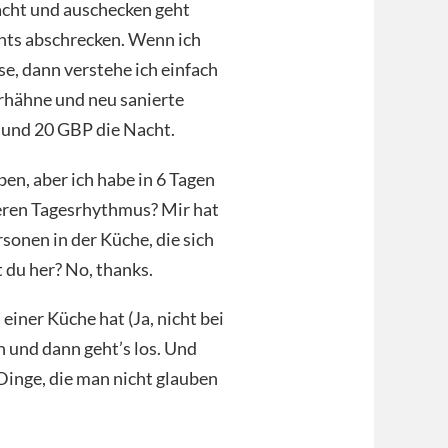
Nacht und auschecken geht
hts abschrecken. Wenn ich
, dann verstehe ich einfach
rhähne und neu sanierte
 und 20 GBP die Nacht.
en, aber ich habe in 6 Tagen
deren Tagesrhythmus? Mir hat
rsonen in der Küche, die sich
du her? No, thanks.
einer Küche hat (Ja, nicht bei
n und dann geht’s los. Und
inge, die man nicht glauben