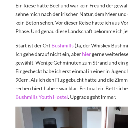
Ein Riese hatte Beef und war kein Freund der gewa
sehne mich nach der irischen Natur, dem Meer und
kein Beton sehen. Vor dieser Reise hatte ich aus Vo
Phase. Und genau diese Landschaft bekomme ich jet
Start ist der Ort
Bushmills
(Ja, der Whiskey Bushmil
Ich gehe darauf nicht ein, aber
hier
gerne weiterlese
gewählt. Wenige Gehminuten zum Strand und ein gu
Eingecheckt habe ich erst einmal in einer in Jugen
90ern. Als ich den Flug gebucht hatte und die Zimm
recherchiert habe – war klar: Erstmal ein Bett sich
Bushmills Youth Hostel
. Upgrade geht immer.