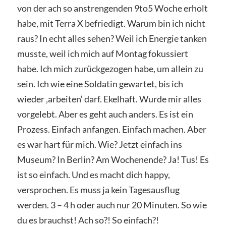
von der ach so anstrengenden 9to5 Woche erholt
habe, mit Terra X befriedigt. Warum bin ich nicht
raus? In echt alles sehen? Weil ich Energie tanken
musste, weil ich mich auf Montag fokussiert
habe. Ich mich zurückgezogen habe, um allein zu
sein. Ich wie eine Soldatin gewartet, bis ich
wieder ‚arbeiten‘ darf. Ekelhaft. Wurde mir alles
vorgelebt. Aber es geht auch anders. Es ist ein
Prozess. Einfach anfangen. Einfach machen. Aber
es war hart für mich. Wie? Jetzt einfach ins
Museum? In Berlin? Am Wochenende? Ja! Tus! Es
ist so einfach. Und es macht dich happy,
versprochen. Es muss ja kein Tagesausflug
werden. 3 – 4 h oder auch nur 20 Minuten. So wie
du es brauchst! Ach so?! So einfach?!