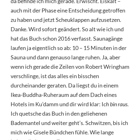
da befinde ich mich gerade. Erwischt. Eiskalt –
auch mit der Phase eine Entscheidung getroffen
zu haben und jetzt Scheuklappen aufzusetzen.
Danke. Wird sofort geändert. So alt wie ich und
hat das Buch schon 2016 verfasst. Saunagänge
laufen ja eigentlich so ab: 10 – 15 Minuten in der
Sauna und dann genauso lange ruhen. Ja, aber
wenn ich gerade die Zeilen von Robert Wringham
verschlinge, ist das alles ein bisschen
durcheinander geraten. Da liegst du in einem
Ikea-Buddha-Ruheraum auf dem Dach eines
Hotels im Ku’damm und dir wird klar: I
ch bin raus.
Ich quetsche das Buch in den geliehenen
Bademantel und weiter geht’s. Schwitzen, bis ich
mich wie Gisele Bündchen fühle. Wie lange