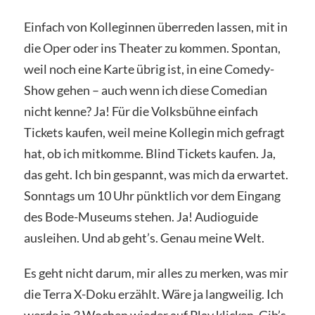
Einfach von Kolleginnen überreden lassen, mit in
die Oper oder ins Theater zu kommen. Spontan,
weil noch eine Karte übrig ist, in eine Comedy-
Show gehen – auch wenn ich diese Comedian
nicht kenne? Ja! Für die Volksbühne einfach
Tickets kaufen, weil meine Kollegin mich gefragt
hat, ob ich mitkomme. Blind Tickets kaufen. Ja,
das geht. Ich bin gespannt, was mich da erwartet.
Sonntags um 10 Uhr pünktlich vor dem Eingang
des Bode-Museums stehen. Ja! Audioguide
ausleihen. Und ab geht’s. Genau meine Welt.
Es geht nicht darum, mir alles zu merken, was mir
die Terra X-Doku erzählt. Wäre ja langweilig. Ich
werde in 3 Wochen wieder auf Play klicken. Gib’s