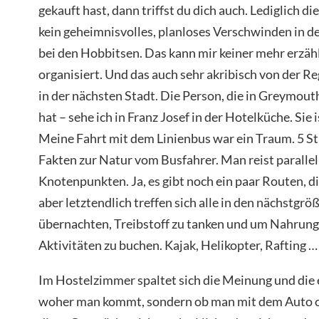
gekauft hast, dann triffst du dich auch. Lediglich die
kein geheimnisvolles, planloses Verschwinden in 
bei den Hobbitsen. Das kann mir keiner mehr erzähl
organisiert. Und das auch sehr akribisch von der Re
in der nächsten Stadt. Die Person, die in Greymout
hat – sehe ich in Franz Josef in der Hotelküche. Sie
Meine Fahrt mit dem Linienbus war ein Traum. 5 S
Fakten zur Natur vom Busfahrer. Man reist parallel 
Knotenpunkten. Ja, es gibt noch ein paar Routen, di
aber letztendlich treffen sich alle in den nächstgr
übernachten, Treibstoff zu tanken und um Nahrung 
Aktivitäten zu buchen. Kajak, Helikopter, Rafting …
Im Hostelzimmer spaltet sich die Meinung und die e
woher man kommt, sondern ob man mit dem Auto od