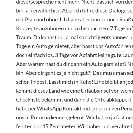
diese Gespräche nicht mehr. Nicht, dass ich von de
bin ja freiwillig hier. Aber ich führe diese Dialoge
mit Plan und ohne. Ich habe aber immer noch Spaß 
Konzepte anzuhören und zu beobachten. 7 Tage auf
Traum. Da kannst du ja mal so richtig entspannen u
Tage ein Auto gemietet, aber hasst das Autofahren
doch einfach los. 3 Tage vor Abfahrt keine gute Laune
Aber warum hast du dir dann ein Auto gemietet? Na
bin. Aber dir geht es ja nicht gut?! Das muss man 
schön findest. Lasst mich in Ruhe! Eine bleibt an 
kommt dieses Land wie eine Urlaubsinsel vor, wo 
Checkliste bekommt und dann die Orte abklappert 
habe per WhatsApp Kontakt mit einer jungen Pers
uns in Rotorua kennengelernt. Wir haben ja fast n
fehlten nur 15 Zentimeter. Wir haben uns verabre