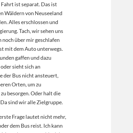
 Fahrt ist separat. Das ist
den Wäldern von Neuseeland
en. Alles erschlossen und
gierung. Tach, wir sehen uns
h noch über mir geschlafen
 ist mit dem Auto unterwegs.
tunden gaffen und dazu
oder sieht sich an
e der Bus nicht ansteuert,
ößeren Orten, um zu
zu besorgen. Oder halt die
 Da sind wir alle Zielgruppe.
rste Frage lautet nicht mehr,
er dem Bus reist. Ich kann