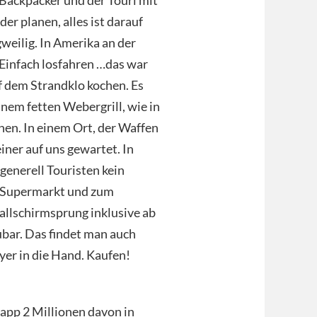
r planen, alles ist darauf
gweilig. In Amerika an der
Einfach losfahren …das war
f dem Strandklo kochen. Es
nem fetten Webergrill, wie in
hen. In einem Ort, der Waffen
iner auf uns gewartet. In
enerell Touristen kein
 Supermarkt und zum
allschirmsprung inklusive ab
ubar. Das findet man auch
lyer in die Hand. Kaufen!
napp 2 Millionen davon in