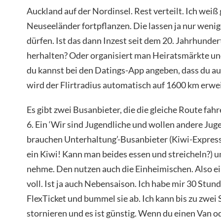
Auckland auf der Nordinsel. Rest verteilt. Ich weiß g
Neuseeländer fortpflanzen. Die lassen ja nur wenige 
dürfen. Ist das dann Inzest seit dem 20. Jahrhunde
herhalten? Oder organisiert man Heiratsmärkte un
du kannst bei den Datings-App angeben, dass du a
wird der Flirtradius automatisch auf 1600 km erwe
Es gibt zwei Busanbieter, die die gleiche Route fahr
6. Ein ‘Wir sind Jugendliche und wollen andere Ju
brauchen Unterhaltung’-Busanbieter (Kiwi-Express o
ein Kiwi! Kann man beides essen und streicheln?) un
nehme. Den nutzen auch die Einheimischen. Also e
voll. Ist ja auch Nebensaison. Ich habe mir 30 Stun
FlexTicket und bummel sie ab. Ich kann bis zu zwei
stornieren und es ist günstig. Wenn du einen Van 