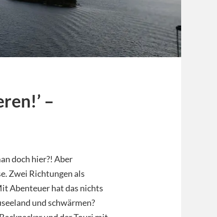
eren!’ –
man doch hier?! Aber
se. Zwei Richtungen als
it Abenteuer hat das nichts
euseeland und schwärmen?
 Backpacker und der Touri mit