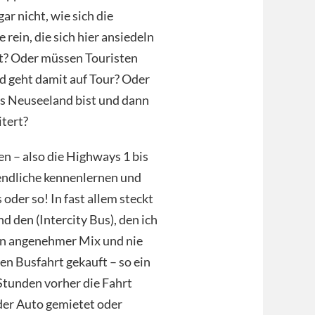
ar nicht, wie sich die
rein, die sich hier ansiedeln
rt? Oder müssen Touristen
d geht damit auf Tour? Oder
us Neuseeland bist und dann
itert?
en – also die Highways 1 bis
gendliche kennenlernen und
der so! In fast allem steckt
d den (Intercity Bus), den ich
in angenehmer Mix und nie
den Busfahrt gekauft – so ein
 Stunden vorher die Fahrt
oder Auto gemietet oder