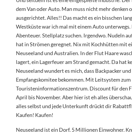
dem Van oder Auto. Man muss nicht mehr denken ode
ausgerichtet. Alles!! Das macht es ein bisschen lan
Westküste war ich mal mit einem Auto unterwegs. 
Abenteuer. Stellplatz suchen. Irgendwo. Nudeln au
hat in Strömen geregnet. Nix mit Kochhütten mit ei
Neuseeland und Australien. In der Flut Haare wasc
lagert, ein Lagerfeuer am Strand gemacht. Da hat ke
Neuseeland wundert es mich, dass Backpacker und g
Empfangskomitee bekommen. Mit Leitsystem zum
Touristeninformationszentrum. Discount für den F
April bis November. Aber hier ist eh alles überscha
alles selbst und jede Unterkunft drückt dir Rabattf
Kaufen! Kaufen!
Neuseeland ist ein Dorf. 5 Millionen Einwohner. K