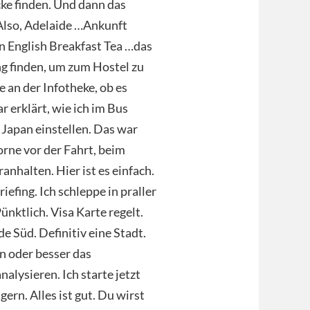
cke finden. Und dann das
 Also, Adelaide …Ankunft
in English Breakfast Tea …das
ung finden, um zum Hostel zu
e an der Infotheke, ob es
 erklärt, wie ich im Bus
 Japan einstellen. Das war
rne vor der Fahrt, beim
nhalten. Hier ist es einfach.
iefing. Ich schleppe in praller
nktlich. Visa Karte regelt.
e Süd. Definitiv eine Stadt.
en oder besser das
lysieren. Ich starte jetzt
gern. Alles ist gut. Du wirst