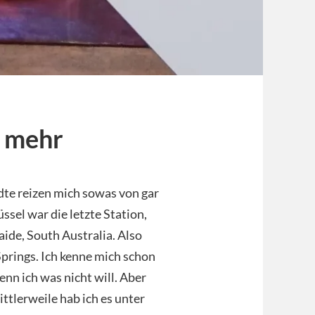
t mehr
ädte reizen mich sowas von gar
ssel war die letzte Station,
aide, South Australia. Also
 Springs. Ich kenne mich schon
enn ich was nicht will. Aber
ittlerweile hab ich es unter