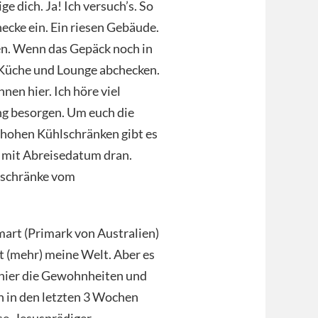
ge dich. Ja! Ich versuch’s. So
hecke ein. Ein riesen Gebäude.
en. Wenn das Gepäck noch in
, Küche und Lounge abchecken.
nen hier. Ich höre viel
ng besorgen. Um euch die
 hohen Kühlschränken gibt es
d mit Abreisedatum dran.
lschränke vom
art (Primark von Australien)
t (mehr) meine Welt. Aber es
l hier die Gewohnheiten und
h in den letzten 3 Wochen
e, Jesusprädiger …