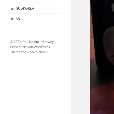
SÜDKOREA
US
© 2026
frau klamm unterwegs
.
Präsentiert von
WordPress
.
Theme von
Anders Norén
.