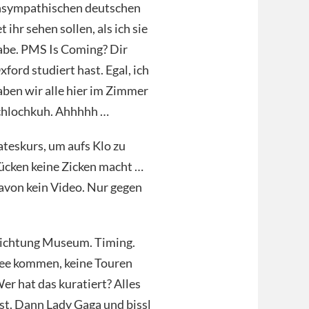
unsympathischen deutschen
ihr sehen sollen, als ich sie
be. PMS Is Coming? Dir
ford studiert hast. Egal, ich
aben wir alle hier im Zimmer
rschlochkuh. Ahhhhh …
lateskurs, um aufs Klo zu
Rücken keine Zicken macht …
davon kein Video. Nur gegen
 Richtung Museum. Timing.
Idee kommen, keine Touren
er hat das kuratiert? Alles
st. Dann Lady Gaga und bissl