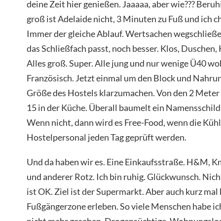
deine Zeit hier genießen. Jaaaaa, aber wie??? Beruhi
groß ist Adelaide nicht, 3 Minuten zu Fuß und ich c
Immer der gleiche Ablauf. Wertsachen wegschließ
das Schließfach passt, noch besser. Klos, Duschen
Alles groß. Super. Alle jung und nur wenige Ü40 woh
Französisch. Jetzt einmal um den Block und Nahru
Größe des Hostels klarzumachen. Von den 2 Meter
15 in der Küche. Überall baumelt ein Namensschil
Wenn nicht, dann wird es Free-Food, wenn die Küh
Hostelpersonal jeden Tag geprüft werden.
Und da haben wir es. Eine Einkaufsstraße. H&M, Km
und anderer Rotz. Ich bin ruhig. Glückwunsch. Nich
ist OK. Ziel ist der Supermarkt. Aber auch kurz ma
Fußgängerzone erleben. So viele Menschen habe ic
nicht mehr gesehen. Drogensüchtige, Wohnungslos