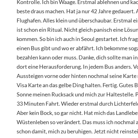
Kontrolle. Ich bin Waage. Erstmal ablehnen und ka
beste draus machen. Hat ja nur 42 Jahre gedauert.
Flughafen. Alles klein und überschaubar. Erstmal e
ist schon ein Ritual. Nicht gleich panisch eine Lös
kommen. So bin ich auch in Seoul gestartet. Ich frag
einen Bus gibt und wo er abfährt. Ich bekomme sogar
bezahlen kann oder muss. Danke, dich sollte man in
dort eine Herausforderung. In jedem Bus anders. Vo
Aussteigen vorne oder hinten nochmal seine Karte ra
Visa Karte an das gelbe Ding halten. Fertig. Gutes Br
Sonne meinen Rucksack und mich zur Haltestelle. Pü
33 Minuten Fahrt. Wieder erstmal durch Lichterfeld
Aber kein Bock, so gar nicht. Hat mich das Landleb
Wüstenleben so verändert. Das muss ich nochmal ana
schon damit, mich zu beruhigen. Jetzt nicht reinstei