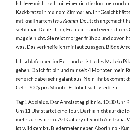
Ich lege mich noch mit einer richtig dummen und 
Kackbratze in meinem Zimmer an. Ihr Gesicht hättet 
mit knallhartem
Frau Klamm
-Deutsch angemacht ha
sieht man Deutsch an, Fräulein – auch wenn du in Ox
mag sie nicht. Sie reist morgen früh ab und davon h
was. Das verkneife ich mir laut zu sagen. Blöde A
Ich schlafe oben im Bett und es ist jedes Mal ein Pi
gehen. Da ich fit bin und mir seit 4 Monaten mein 
sehe ich dabei sehr galant aus. Nein, ihr bekommt 
Geld. 300$ pro Minute. Es lohnt sich, greift zu!
Tag 1 Adelaide. Der Anreisetag gilt nie. 10:30 Uhr
Um 11 Uhr startet eine Tour. Darf ja nicht auf die 
mehr zu besuchen. Art Gallery of South Australia. W
ist wild gemixt. Biedermeier neben Aborininal-Kun