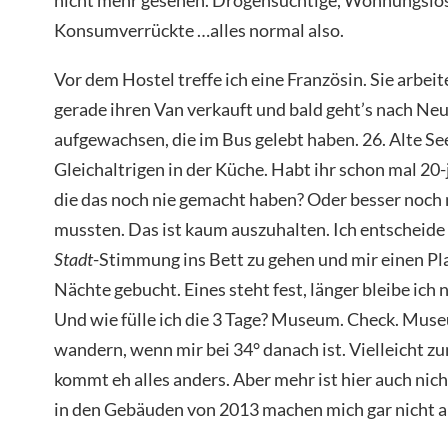
Konsumverrückte …alles normal also.
Vor dem Hostel treffe ich eine Französin. Sie arbeit
gerade ihren Van verkauft und bald geht’s nach Neus
aufgewachsen, die im Bus gelebt haben. 26. Alte Se
Gleichaltrigen in der Küche. Habt ihr schon mal 20
die das noch nie gemacht haben? Oder besser noch
mussten. Das ist kaum auszuhalten. Ich entscheide
Stadt
-Stimmung ins Bett zu gehen und mir einen Pl
Nächte gebucht. Eines steht fest, länger bleibe ich
Und wie fülle ich die 3 Tage? Museum. Check. Muse
wandern, wenn mir bei 34° danach ist. Vielleicht 
kommt eh alles anders. Aber mehr ist hier auch nic
in den Gebäuden von 2013 machen mich gar nicht a